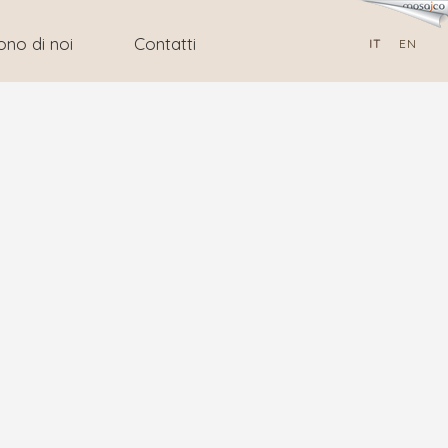
ono di noi
Contatti
IT
EN