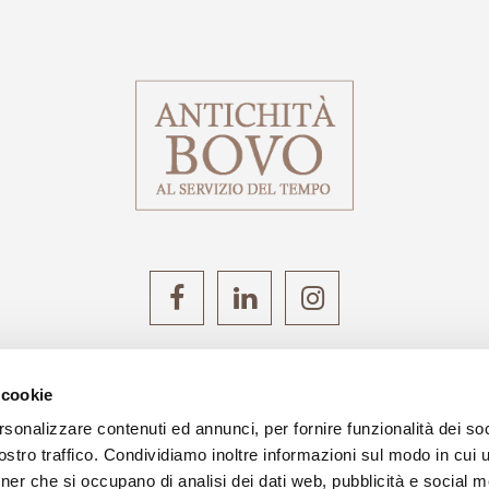
Antichità BOVO di Mantoan Silvia
 cookie
egale: Via Roma 135, 35046 Borgo Veneto - Loc. Salet
rsonalizzare contenuti ed annunci, per fornire funzionalità dei soc
P.IVA 00851890285
stro traffico. Condividiamo inoltre informazioni sul modo in cui ut
tner che si occupano di analisi dei dati web, pubblicità e social m