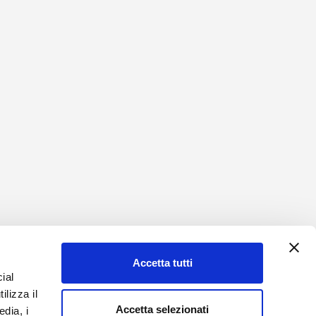
Accetta tutti
to (PD)
ial
ilizza il
Accetta selezionati
edia, i