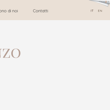
ono di noi
Contatti
IT
EN
nzo