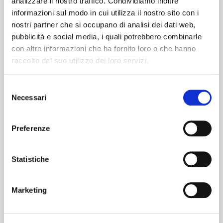
analizzare il nostro traffico. Condividiamo inoltre
informazioni sul modo in cui utilizza il nostro sito con i
nostri partner che si occupano di analisi dei dati web,
pubblicità e social media, i quali potrebbero combinarle
con altre informazioni che ha fornito loro o che hanno
raccolto dal suo utilizzo dei loro servizi.
Selezione
Necessari
del
consenso
Preferenze
Statistiche
Marketing
Io sono una tessera di solo testo.
Clicca per modificarmi e inserire i tuoi contenuti. Compila
questo spazio con il testo che preferisci. Attraverso gli