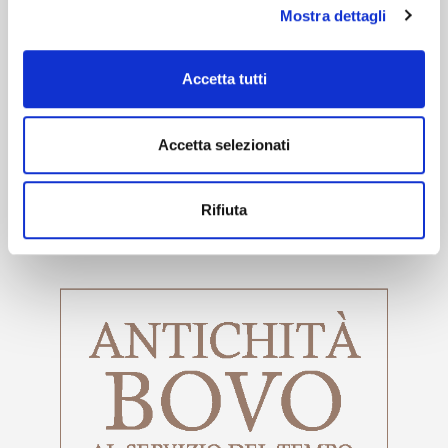
Mostra dettagli
stili grafici puoi dare importanza diversa a parole o frasi
che desideri mettere in evidenza.
Accetta tutti
Accetta selezionati
Rifiuta